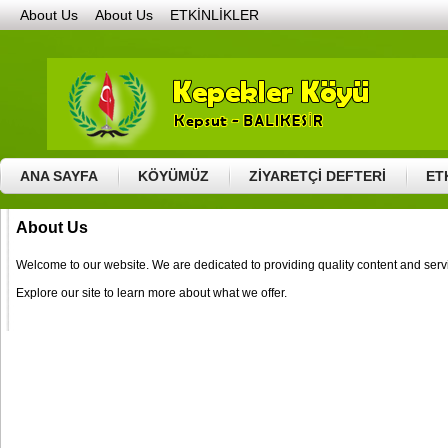
About Us
About Us
ETKİNLİKLER
GALERİ
GENEL RESİMLER
HAYIR GÜNÜ – 2011
HAYIR GÜNÜ – 201
VİDEOLAR
BURSA ETKİNLİKLERİ – 2015
GENEL VİDEOLAR
KEPEKLE
HABERLER
home
İLETİŞİM
KÖYÜMÜZ
COĞRAFİ KONUM
DÜĞÜNL
ZİYARETÇİ DEFTERİ
ANA SAYFA
KÖYÜMÜZ
ZİYARETÇİ DEFTERİ
ET
About Us
Welcome to our website. We are dedicated to providing quality content and serv
Explore our site to learn more about what we offer.