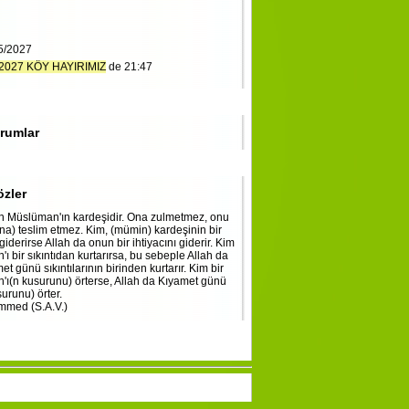
5/2027
2027 KÖY HAYIRIMIZ
de 21:47
rumlar
özler
 Müslüman'ın kardeşidir. Ona zulmetmez, onu
a) teslim etmez. Kim, (mümin) kardeşinin bir
 giderirse Allah da onun bir ihtiyacını giderir. Kim
ı bir sıkıntıdan kurtarırsa, bu sebeple Allah da
t günü sıkıntılarının birinden kurtarır. Kim bir
ı(n kusurunu) örterse, Allah da Kıyamet günü
urunu) örter.
med (S.A.V.)