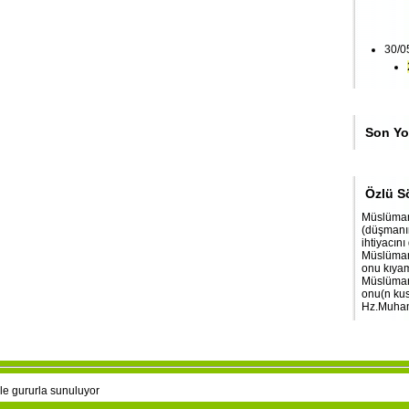
30/0
Son Yo
Özlü S
Müslüman
(düşmanın
ihtiyacını
Müslüman'
onu kıyame
Müslüman'
onu(n kus
Hz.Muham
le gururla sunuluyor