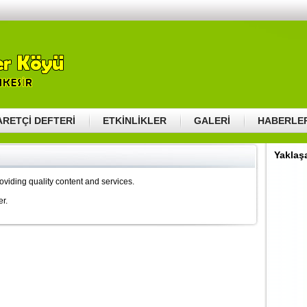
2011
HAYIR GÜNÜ – 2017
HAYIR GÜNÜ-2022
EL VİDEOLAR
KEPEKLER KÖYÜ MEZARLIK
KONUM
DÜĞÜNLERİMİZ
GENEL KÜLTÜR
HİZMET EDENLER
ARETÇİ DEFTERİ
ETKİNLİKLER
GALERİ
HABERLE
Yaklaşa
viding quality content and services.
er.