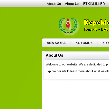
About Us
About Us
ETKİNLİKLER
GALERİ
GENEL RESİMLER
HAYIR GÜNÜ – 
VİDEOLAR
BURSA ETKİNLİKLERİ – 2015
GEN
HABERLER
İLETİŞİM
KÖYÜMÜZ
COĞRAFİ 
ANA SAYFA
KÖYÜMÜZ
ZİY
About Us
Welcome to our website. We are dedicated to pro
Explore our site to learn more about what we off