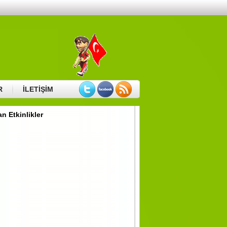
Main Page
Our Story
TARİHÇE
ZİYARETÇİ DEFTERİ
R
İLETİŞİM
n Etkinlikler