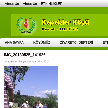
About Us
About Us
ETKİNLİKLER
GALERİ
GENEL RESİMLER
HAYIR GÜNÜ – 2011
HAYIR GÜNÜ – 201
VİDEOLAR
BURSA ETKİNLİKLERİ – 2015
GENEL VİDEOLAR
KEPEKLE
HABERLER
İLETİŞİM
KÖYÜMÜZ
COĞRAFİ KONUM
DÜĞÜNLERİMİZ
ANA SAYFA
KÖYÜMÜZ
ZİYARETÇİ DEFTERİ
ET
IMG_20130525_141926
by admin on Perşembe, Mart 6th, 2014