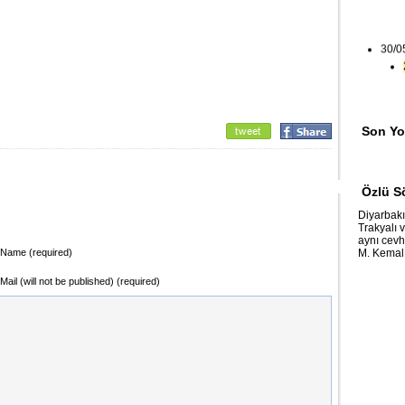
30/0
Son Yo
Özlü S
Diyarbakır
Trakyalı 
aynı cevh
Name (required)
M. Kema
Mail (will not be published) (required)