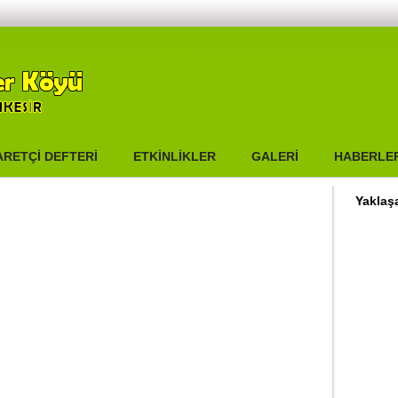
2011
HAYIR GÜNÜ – 2017
HAYIR GÜNÜ-2022
EL VİDEOLAR
KEPEKLER KÖYÜ MEZARLIK
ÜMÜZ
ĞRAFİ KONUM
DÜĞÜNLERİMİZ
GENEL KÜLTÜR
HİZMET EDE
ARETÇİ DEFTERİ
ETKİNLİKLER
GALERİ
HABERLE
Yaklaşa