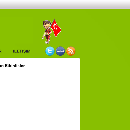
Main Page
NLER
TARİHÇE
Our Story
R
İLETİŞİM
n Etkinlikler