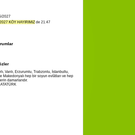
5/2027
2027 KÖY HAYIRIMIZ
de 21:47
rumlar
özler
lı, Vanlı, Erzurumlu, Trabzonlu, İstanbullu,
ve Makedonyalı hep bir soyun evlâtları ve hep
erin damarlarıdır.
l ATATÜRK