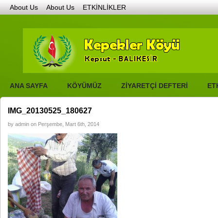
About Us
About Us
ETKİNLİKLER
GALERİ
GENEL RESİMLER
HAYIR GÜNÜ – 2011
HAYIR GÜNÜ – 201
VİDEOLAR
BURSA ETKİNLİKLERİ – 2015
GENEL VİDEOLAR
KEPEKLE
HABERLER
İLETİŞİM
KÖYÜMÜZ
COĞRAFİ KONUM
DÜĞÜNLERİMİZ
ANA SAYFA
KÖYÜMÜZ
ZİYARETÇİ DEFTERİ
ET
IMG_20130525_180627
by admin on Perşembe, Mart 6th, 2014