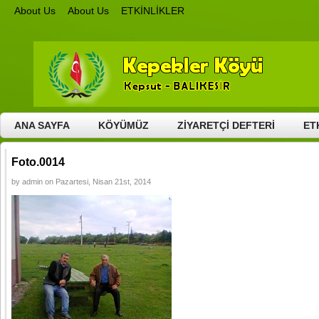
About Us
About Us
ETKİNLİKLER
GALERİ
GENEL RESİMLER
HAYIR GÜNÜ – 2011
HAYIR GÜNÜ – 201
VİDEOLAR
BURSA ETKİNLİKLERİ – 2015
GENEL VİDEOLAR
KEPEKLE
HABERLER
İLETİŞİM
KÖYÜMÜZ
COĞRAFİ KONUM
DÜĞÜNLERİMİZ
ANA SAYFA
KÖYÜMÜZ
ZİYARETÇİ DEFTERİ
ET
Foto.0014
by admin on Pazartesi, Nisan 21st, 2014