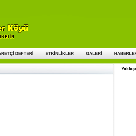
2011
HAYIR GÜNÜ – 2017
HAYIR GÜNÜ-2022
EL VİDEOLAR
KEPEKLER KÖYÜ MEZARLIK
KONUM
DÜĞÜNLERİMİZ
GENEL KÜLTÜR
HİZMET EDENLER
ARETÇİ DEFTERİ
ETKİNLİKLER
GALERİ
HABERLE
Yaklaşa