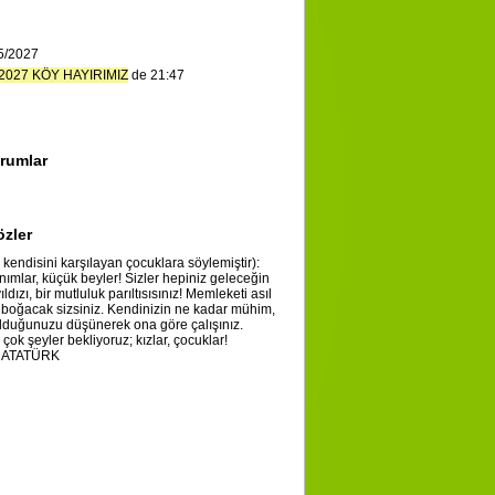
5/2027
2027 KÖY HAYIRIMIZ
de 21:47
rumlar
özler
 kendisini karşılayan çocuklara söylemiştir):
ımlar, küçük beyler! Sizler hepiniz geleceğin
yıldızı, bir mutluluk parıltısısınız! Memleketi asıl
 boğacak sizsiniz. Kendinizin ne kadar mühim,
olduğunuzu düşünerek ona göre çalışınız.
çok şeyler bekliyoruz; kızlar, çocuklar!
l ATATÜRK