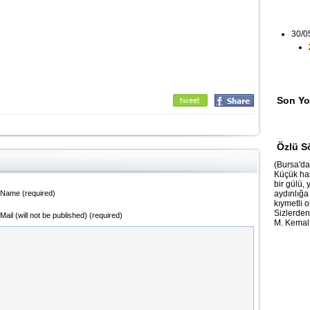
30/0
Son Yo
Özlü S
(Bursa'da
Küçük han
bir gülü, 
Name (required)
aydınlığa
kıymetli 
Sizlerden 
Mail (will not be published) (required)
M. Kema