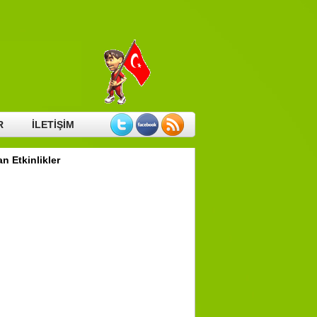
Main Page
Our Story
TARİHÇE
ZİYARETÇİ DEFTERİ
R
İLETİŞİM
n Etkinlikler