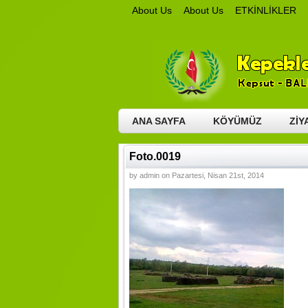
About Us
About Us
ETKİNLİKLER
GALERİ
GENEL RESİMLER
HAYIR GÜNÜ – 
VİDEOLAR
BURSA ETKİNLİKLERİ – 2015
GEN
HABERLER
İLETİŞİM
KÖYÜMÜZ
COĞRAFİ 
ANA SAYFA
KÖYÜMÜZ
ZİY
Foto.0019
by admin on Pazartesi, Nisan 21st, 2014