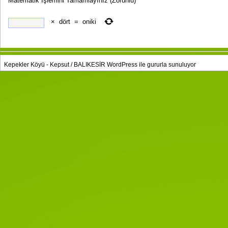
Matematik İşlemini Tamamlayınız
(Zorunlu)
×
dört
=
oniki
Kepekler Köyü - Kepsut / BALIKESİR
WordPress
ile gururla sunuluyor