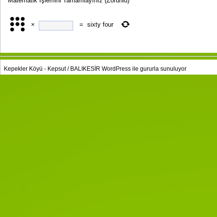
Matematik İşlemini Tamamlayınız
(Zorunlu)
×
=
sixty four
Kepekler Köyü - Kepsut / BALIKESİR
WordPress
ile gururla sunuluyor