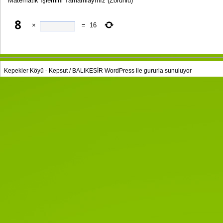
Matematik İşlemini Tamamlayınız
(Zorunlu)
×
=
16
Kepekler Köyü - Kepsut / BALIKESİR
WordPress
ile gururla sunuluyor